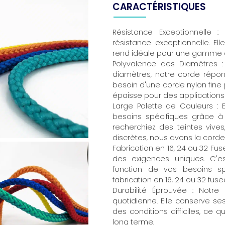
CARACTÉRISTIQUES
Résistance Exceptionnelle 
résistance exceptionnelle. El
rend idéale pour une gamme di
Polyvalence des Diamètres
diamètres, notre corde répo
besoin d'une corde nylon fine 
épaisse pour des applications 
Large Palette de Couleurs : 
besoins spécifiques grâce à
recherchiez des teintes vive
discrètes, nous avons la corde q
Fabrication en 16, 24 ou 32 F
des exigences uniques. C'e
fonction de vos besoins sp
fabrication en 16, 24 ou 32 fus
Durabilité Éprouvée : Notre
quotidienne. Elle conserve 
des conditions difficiles, ce qu
long terme.