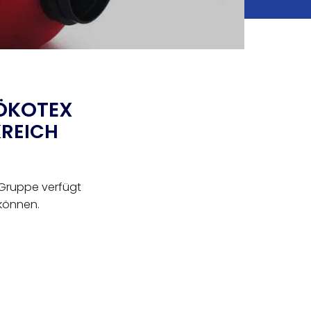
 ÖKOTEX
KREICH
e Gruppe verfügt
 können.