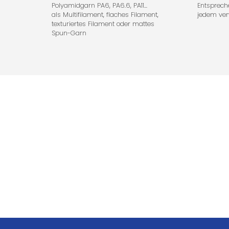
Polyamidgarn PA6, PA6.6, PA11...
Entsprech
als Multifilament, flaches Filament,
jedem ver
texturiertes Filament oder mattes
Spun-Garn