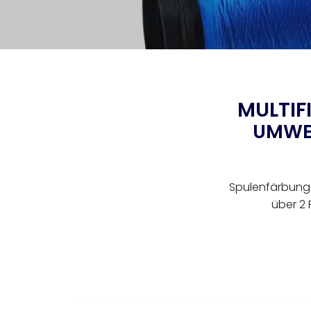
MULTIF
UMWEL
Spulenfärbung: 
über 2 