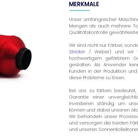
MERKMALE
Unser umfangreicher Maschine
Mengen als auch mehrere To
Qualitätskontrolle gewährleistet
Wir sind nicht nur Färber, so
Stricker /
Weber) und wir w
hochwertigem gefärbtem Gar
gestalten. Als Anwender ke
Kunden in der Produktion und
diese Probleme zu lösen.
Bei uns zu färben bedeutet, 
Garantie einer unvergleichlic
investieren ständig, um un
können und dabei unseren öko
Wir behandeln unser Prozessw
und versorgen die beiden Färb
und unseren Sonnenkollektoren