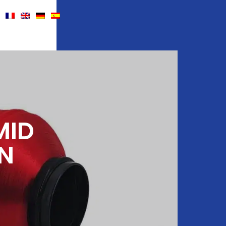
MID
N