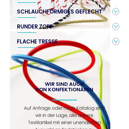
SCHLAUCHFÖRMIGES GEFLECHT
RUNDER ZOPF
FLACHE TRESSE
WIR SIND AUCH
VON KONFEKTIONÄREN
Auf Anfrage oder nach Katalog sind
wir in der Lage, alle unsere
Textilartikel mit einer unendlichen