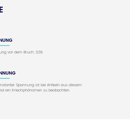
E
NUNG
ng vor dem Bruch: 3,5%
NNUNG
onstanter Spannung ist bei Artikeln aus diesem
ial ein Kriechphänomen zu beobachten.