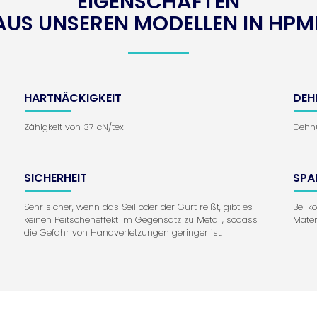
EIGENSCHAFTEN
AUS UNSEREN MODELLEN IN HPM
HARTNÄCKIGKEIT
DEH
Zähigkeit von 37 cN/tex
Dehnu
SICHERHEIT
SPA
Sehr sicher, wenn das Seil oder der Gurt reißt, gibt es
Bei k
keinen Peitscheneffekt im Gegensatz zu Metall, sodass
Mater
die Gefahr von Handverletzungen geringer ist.