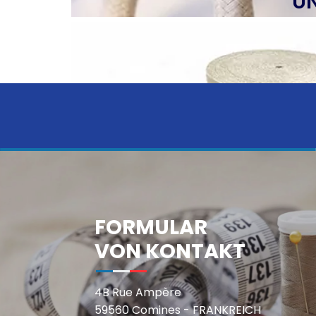
U
FORMULAR
VON KONTAKT
4B Rue Ampère
59560 Comines - FRANKREICH