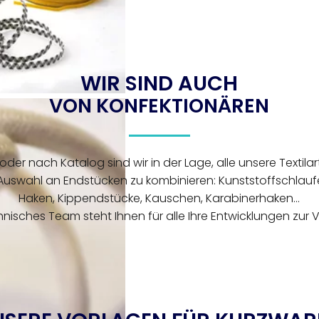
WIR SIND AUCH
VON KONFEKTIONÄREN
der nach Katalog sind wir in der Lage, alle unsere Textilart
uswahl an Endstücken zu kombinieren: Kunststoffschlaufen
Haken, Kippendstücke, Kauschen, Karabinerhaken...
hnisches Team steht Ihnen für alle Ihre Entwicklungen zur 