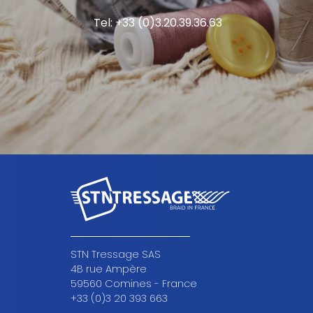
Tel: +33 (0)3.20.39.36.63
STN Tressage SAS
4B rue Ampère
59560 Comines - France
+33 (0)3 20 393 663