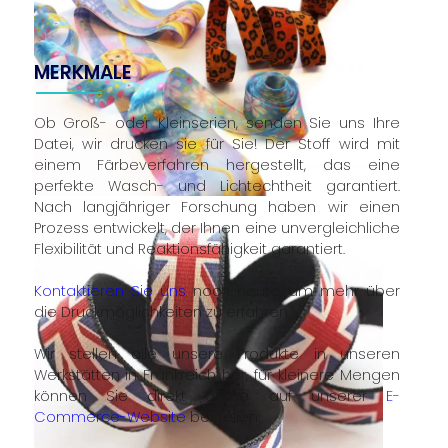
MERKMALE
Ob Groß- oder Kleinserien, senden Sie uns Ihre
Datei, wir drucken sie für Sie! Der Stoff wird mit
einem Färbeverfahren hergestellt, das eine
perfekte Wasch- und Lichtechtheit garantiert.
Nach langjähriger Forschung haben wir einen
Prozess entwickelt, der Ihnen eine unvergleichliche
Flexibilität und Reaktionsfähigkeit garantiert.
Kontaktieren Sie uns
noch heute, um mehr über
die Druckmöglichkeiten zu erfahren.
Wir stellen alle unsere Produkte in unseren
Werkstätten in Frankreich her, für kleinere Mengen
können Sie direkt online auf unserer
E-
Commerce-Website
bestellen.