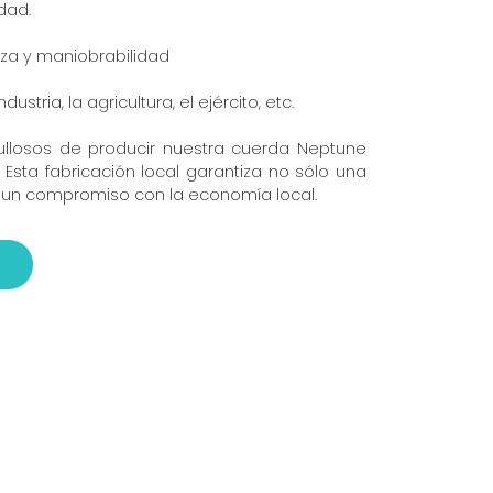
idad.
rza y maniobrabilidad
ustria, la agricultura, el ejército, etc.
ullosos de producir nuestra cuerda Neptune
 Esta fabricación local garantiza no sólo una
n un compromiso con la economía local.
o