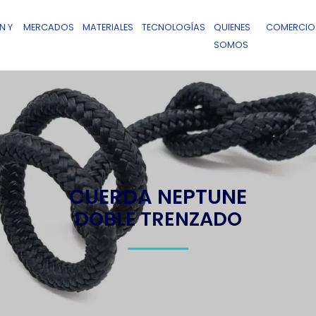
N Y
MERCADOS
MATERIALES
TECNOLOGÍAS
QUIENES
COMERCIO
SOMOS
CUERDA NEPTUNE
DOBLE TRENZADO