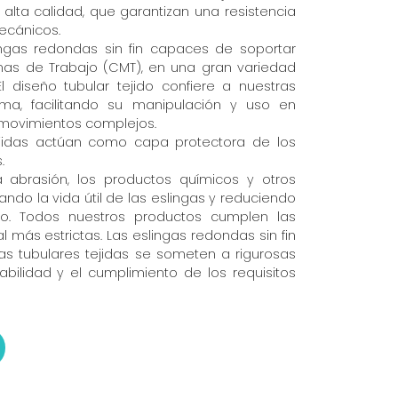
alta calidad, que garantizan una resistencia
ecánicos.
ngas redondas sin fin capaces de soportar
as de Trabajo (CMT), en una gran variedad
l diseño tubular tejido confiere a nuestras
tima, facilitando su manipulación y uso en
movimientos complejos.
ejidas actúan como capa protectora de los
.
a abrasión, los productos químicos y otros
ndo la vida útil de las eslingas y reduciendo
o. Todos nuestros productos cumplen las
 más estrictas. Las eslingas redondas sin fin
as tubulares tejidas se someten a rigurosas
abilidad y el cumplimiento de los requisitos