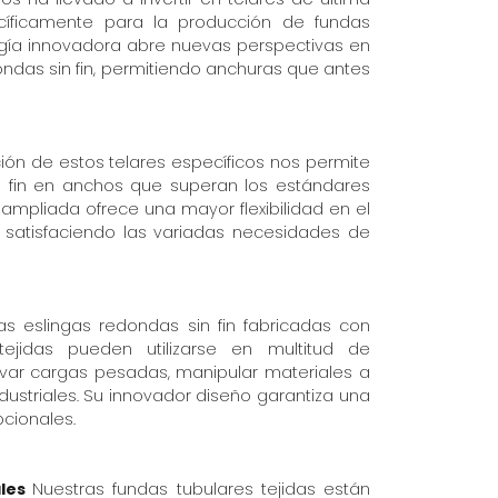
cíficamente para la producción de fundas
logía innovadora abre nuevas perspectivas en
ondas sin fin, permitiendo anchuras que antes
ión de estos telares específicos nos permite
n fin en anchos que superan los estándares
ampliada ofrece una mayor flexibilidad en el
, satisfaciendo las variadas necesidades de
Las eslingas redondas sin fin fabricadas con
tejidas pueden utilizarse en multitud de
evar cargas pesadas, manipular materiales a
dustriales. Su innovador diseño garantiza una
pcionales.
ales
Nuestras fundas tubulares tejidas están