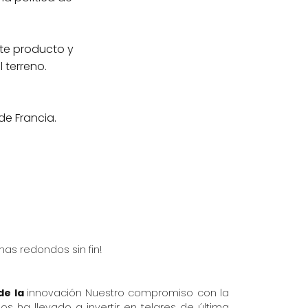
te producto y
 terreno.
de Francia.
nas redondos sin fin!
de la
innovación Nuestro compromiso con la
nos ha llevado a invertir en telares de última