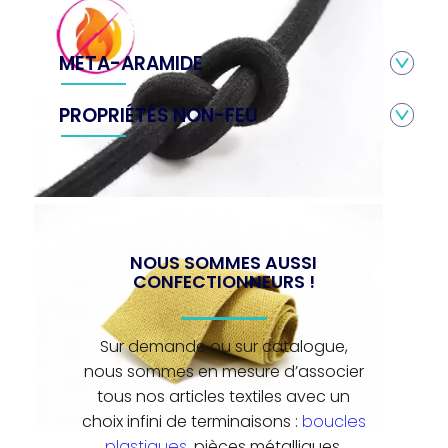
META-ARAMIDE
PROPRIÉTÉS NON-FEU
NOUS SOMMES AUSSI
CONFECTIONNEURS !
Sur demande ou sur catalogue,
nous sommes en mesure d’associer
tous nos articles textiles avec un
choix infini de terminaisons :
boucles
plastiques
, pièces métalliques,