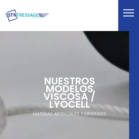
NUESTROS
MODELOS
VISCOSA /
LYOCELL
MATERIAS ARTIFICIALES Y MINERALES