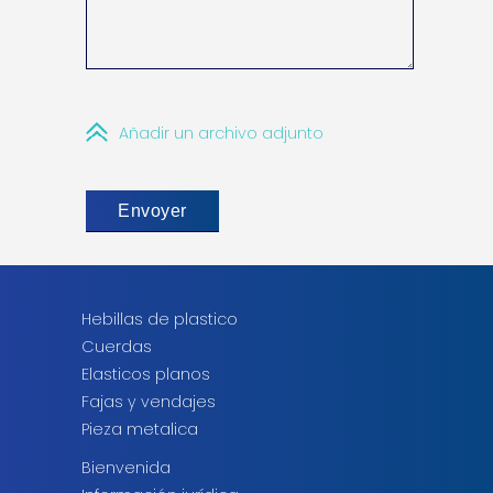
Añadir un archivo adjunto
Hebillas de plastico
Cuerdas
Elasticos planos
Fajas y vendajes
Pieza metalica
Bienvenida