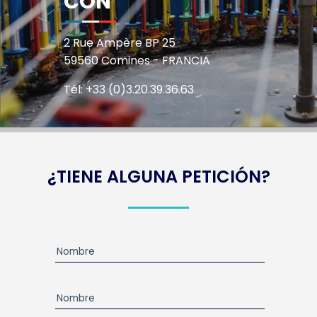
CON
2 Rue Ampère BP 25
59560 Comines - FRANCIA
Tél: +33 (0)3.20.39.36.63
¿TIENE ALGUNA PETICIÓN?