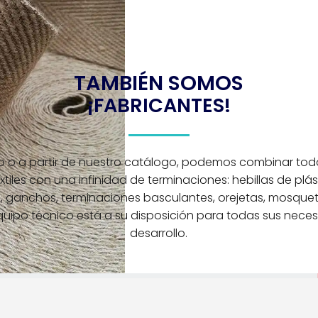
TAMBIÉN SOMOS
¡FABRICANTES!
o o a partir de nuestro catálogo, podemos combinar tod
extiles con una infinidad de terminaciones: hebillas de plás
, ganchos, terminaciones basculantes, orejetas, mosquet
quipo técnico está a su disposición para todas sus nece
desarrollo.